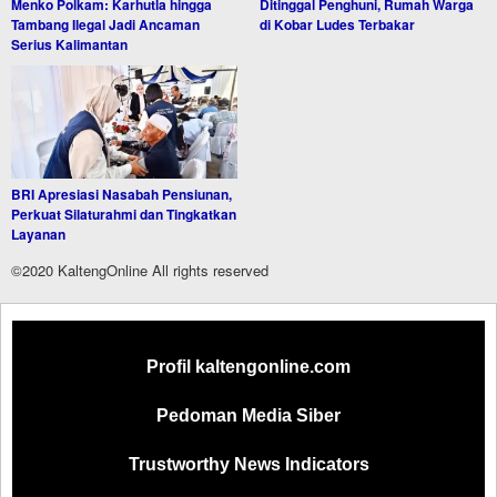
Menko Polkam: Karhutla hingga
Ditinggal Penghuni, Rumah Warga
Tambang Ilegal Jadi Ancaman
di Kobar Ludes Terbakar
Serius Kalimantan
BRI Apresiasi Nasabah Pensiunan,
Perkuat Silaturahmi dan Tingkatkan
Layanan
©2020 KaltengOnline All rights reserved
Profil kaltengonline.com
Pedoman Media Siber
Trustworthy News Indicators