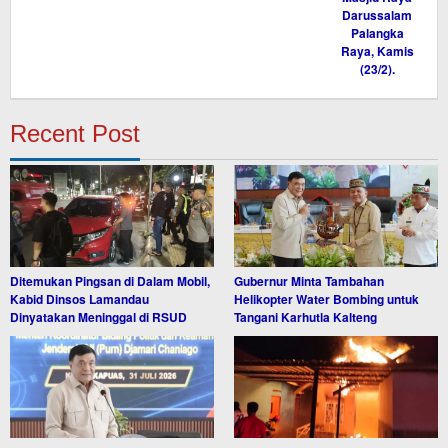
Recent Post
Ditemukan Pingsan di Dalam Mobil,
Gubernur Minta Tambahan
Kabid Dinsos Lamandau
Helikopter Water Bombing untuk
Dinyatakan Meninggal di RSUD
Tangani Karhutla Kalteng