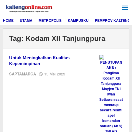
Lewati
ke
konten
HOME
UTAMA
METROPOLIS
KAMPUSKU
PEMPROV KALTENG
Tag:
Kodam XII Tanjungpura
Untuk Meningkatkan Kualitas
Kepemimpinan
oleh
SAPTAMARGA
15 Mei 2023
M.A