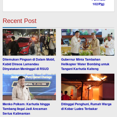
Recent Post
Ditemukan Pingsan di Dalam Mobil,
Gubernur Minta Tambahan
Kabid Dinsos Lamandau
Helikopter Water Bombing untuk
Dinyatakan Meninggal di RSUD
Tangani Karhutla Kalteng
Menko Polkam: Karhutla hingga
Ditinggal Penghuni, Rumah Warga
Tambang Ilegal Jadi Ancaman
di Kobar Ludes Terbakar
Serius Kalimantan