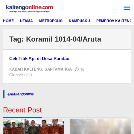
Lewati
ke
konten
HOME
UTAMA
METROPOLIS
KAMPUSKU
PEMPROV KALTENG
Tag:
Koramil 1014-04/Aruta
Cek Titik Api di Desa Pandau
KABAR KALTENG
,
SAPTAMARGA
18
oleh
Oktober 2021
Editor
@kaltengonline
Recent Post