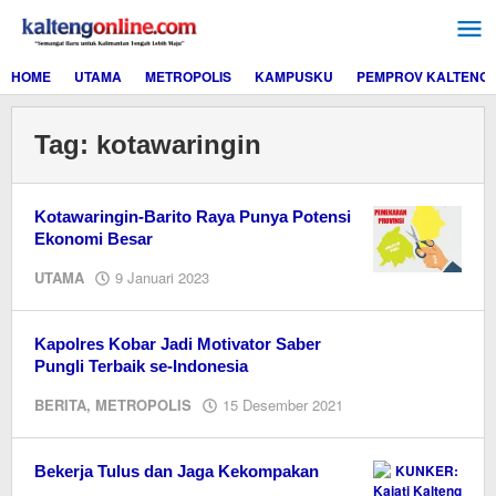
Lewati
ke
konten
HOME
UTAMA
METROPOLIS
KAMPUSKU
PEMPROV KALTENG
Tag:
kotawaringin
Kotawaringin-Barito Raya Punya Potensi
Ekonomi Besar
oleh
UTAMA
9 Januari 2023
M.A
Kapolres Kobar Jadi Motivator Saber
Pungli Terbaik se-Indonesia
oleh
BERITA
,
METROPOLIS
15 Desember 2021
redaksi
kaltengonline.com
Bekerja Tulus dan Jaga Kekompakan