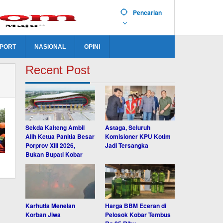
Pencarian
PORT
NASIONAL
OPINI
Recent Post
Sekda Kalteng Ambil
Astaga, Seluruh
Alih Ketua Panitia Besar
Komisioner KPU Kotim
Porprov XIII 2026,
Jadi Tersangka
Bukan Bupati Kobar
Karhutla Menelan
Harga BBM Eceran di
Korban Jiwa
Pelosok Kobar Tembus