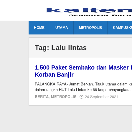
Lewati
ke
konten
HOME
UTAMA
METROPOLIS
KAMPUSK
Tag:
Lalu lintas
1.500 Paket Sembako dan Masker D
Korban Banjir
PALANGKA RAYA- Jumat Berkah. Tajuk utama dalam kegi
dalam rangka HUT Lalu Lintas ke-66 korps bhayangkara
oleh
BERITA
,
METROPOLIS
24 September 2021
editor
dua