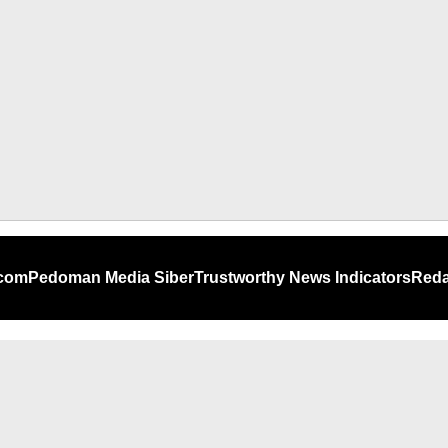
.com
Pedoman Media Siber
Trustworthy News Indicators
Reda