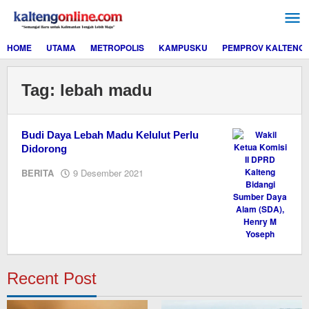
Lewati
ke
konten
HOME
UTAMA
METROPOLIS
KAMPUSKU
PEMPROV KALTENG
Tag:
lebah madu
Budi Daya Lebah Madu Kelulut Perlu
Didorong
oleh
BERITA
9 Desember 2021
Editor
Recent Post