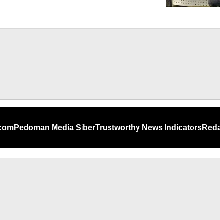
.com
Pedoman Media Siber
Trustworthy News Indicators
Reda