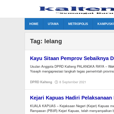
Lewati
ke
konten
HOME
UTAMA
METROPOLIS
KAMPUSK
Tag:
lelang
Kayu Sitaan Pemprov Sebaiknya D
Usulan Anggota DPRD Kalteng PALANGKA RAYA – Wakil
Yoseph mengapresiasi langkah tegas pemerintah provins
oleh
DPRD Kalteng
8 September 2021
Editor
Kejari Kapuas Hadiri Pelaksanaan
KUALA KAPUAS – Kejaksaan Negeri (Kejari) Kapuas mel
Rampasan (PB3R) Kejari Kapuas, telah menyampaikan 