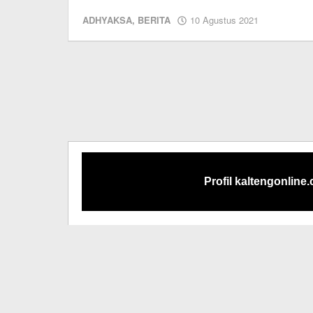
oleh
ADHYAKSA
,
BERITA
10 Agustus 2021
Editor
Profil kaltengonline