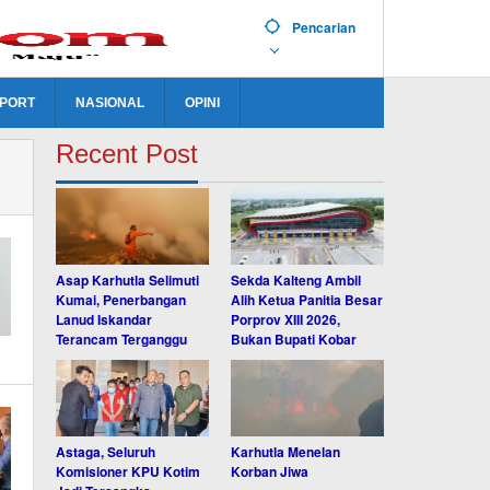
Pencarian
PORT
NASIONAL
OPINI
Recent Post
Asap Karhutla Selimuti
Sekda Kalteng Ambil
Kumai, Penerbangan
Alih Ketua Panitia Besar
Lanud Iskandar
Porprov XIII 2026,
Terancam Terganggu
Bukan Bupati Kobar
Astaga, Seluruh
Karhutla Menelan
Komisioner KPU Kotim
Korban Jiwa