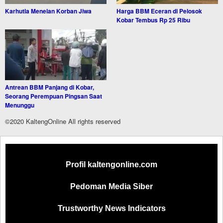
Karhutla Menelan Korban Jiwa
Harga BBM Eceran di Pelosok
Kobar Tembus Rp 25 Ribu
Antrean BBM Panjang di Kobar,
Seorang Perempuan Pingsan Saat
Menunggu
©2020 KaltengOnline All rights reserved
Profil kaltengonline.com
Pedoman Media Siber
Trustworthy News Indicators