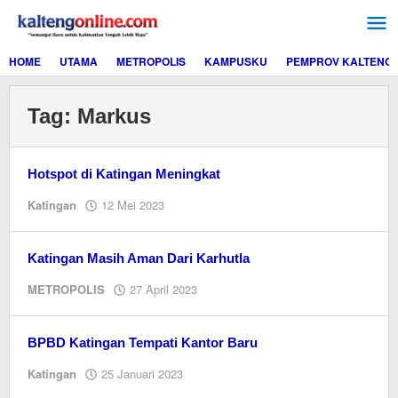
Lewati
ke
konten
HOME
UTAMA
METROPOLIS
KAMPUSKU
PEMPROV KALTENG
Tag:
Markus
Hotspot di Katingan Meningkat
oleh
Katingan
12 Mei 2023
Jeri
Katingan Masih Aman Dari Karhutla
oleh
METROPOLIS
27 April 2023
Jeri
BPBD Katingan Tempati Kantor Baru
oleh
Katingan
25 Januari 2023
Jeri