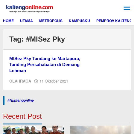
Lewati
ke
konten
HOME
UTAMA
METROPOLIS
KAMPUSKU
PEMPROV KALTENG
Tag:
#MISez Pky
MISez Pky Tandang ke Martapura,
Tanding Persahabatan di Demang
Lehman
oleh
OLAHRAGA
11 Oktober 2021
redaksi
kaltengonline.com
@kaltengonline
Recent Post