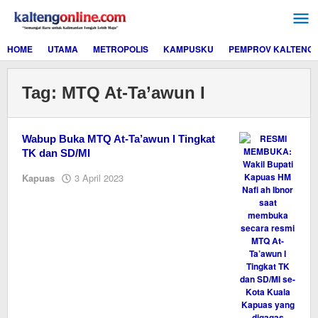
Lewati
ke
konten
HOME
UTAMA
METROPOLIS
KAMPUSKU
PEMPROV KALTENG
Tag:
MTQ At-Ta’awun I
Wabup Buka MTQ At-Ta’awun I Tingkat
TK dan SD/MI
oleh
Kapuas
3 April 2023
M.A