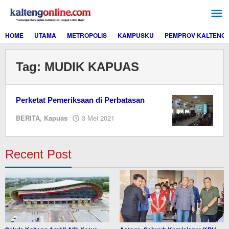
Lewati
ke
konten
HOME
UTAMA
METROPOLIS
KAMPUSKU
PEMPROV KALTENG
Tag:
MUDIK KAPUAS
Perketat Pemeriksaan di Perbatasan
oleh
BERITA
,
Kapuas
3 Mei 2021
M.A
Recent Post