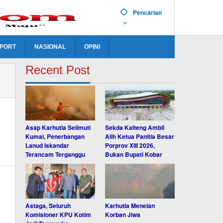
Pencarian
PORT
NASIONAL
OPINI
Recent Post
Asap Karhutla Selimuti
Sekda Kalteng Ambil
Kumai, Penerbangan
Alih Ketua Panitia Besar
Lanud Iskandar
Porprov XIII 2026,
Terancam Terganggu
Bukan Bupati Kobar
Astaga, Seluruh
Karhutla Menelan
Komisioner KPU Kotim
Korban Jiwa