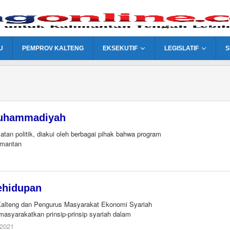
U
PEMPROV KALTENG
EKSEKUTIF
LEGISLATIF
S
Muhammadiyah
n politik, diakui oleh berbagai pihak bahwa program
limantan
ehidupan
teng dan Pengurus Masyarakat Ekonomi Syariah
syarakatkan prinsip-prinsip syariah dalam
oleh
 2021