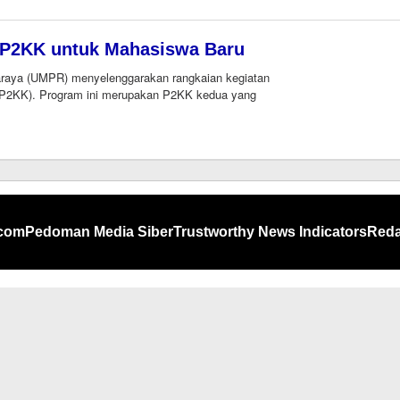
Ismail
P2KK untuk Mahasiswa Baru
ya (UMPR) menyelenggarakan rangkaian kegiatan
(P2KK). Program ini merupakan P2KK kedua yang
.com
Pedoman Media Siber
Trustworthy News Indicators
Reda