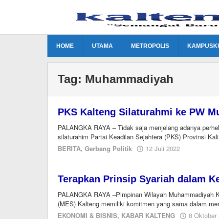
Lewati
ke
konten
HOME
UTAMA
METROPOLIS
KAMPUSK
Tag:
Muhammadiyah
PKS Kalteng Silaturahmi ke PW 
PALANGKA RAYA – Tidak saja menjelang adanya perhelata
silaturahim Partai Keadilan Sejahtera (PKS) Provinsi Ka
oleh
BERITA
,
Gerbang Politik
12 Juli 2022
Ismail
Terapkan Prinsip Syariah dalam K
PALANGKA RAYA –Pimpinan Wilayah Muhammadiyah Kal
(MES) Kalteng memiliki komitmen yang sama dalam mema
EKONOMI & BISNIS
,
KABAR KALTENG
8 Oktober