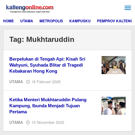
Lewati
ke
konten
HOME
UTAMA
METROPOLIS
KAMPUSKU
PEMPROV KALTENG
Tag:
Mukhtaruddin
Berpelukan di Tengah Api: Kisah Sri
Wahyuni, Syuhada Blitar di Tragedi
Kebakaran Hong Kong
oleh
UTAMA
18 Februari 2026
Editor
Ketika Menteri Mukhtaruddin Pulang
Kampung, Ibunda Menjadi Tujuan
Pertama
oleh
UTAMA
15 November 2025
Editor