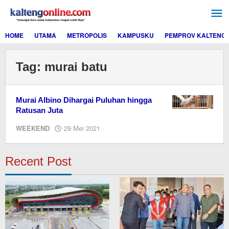
Lewati
ke
konten
HOME
UTAMA
METROPOLIS
KAMPUSKU
PEMPROV KALTENG
Tag:
murai batu
Murai Albino Dihargai Puluhan hingga
Ratusan Juta
oleh
WEEKEND
29 Mei 2021
redaksi
kaltengonline.com
Recent Post