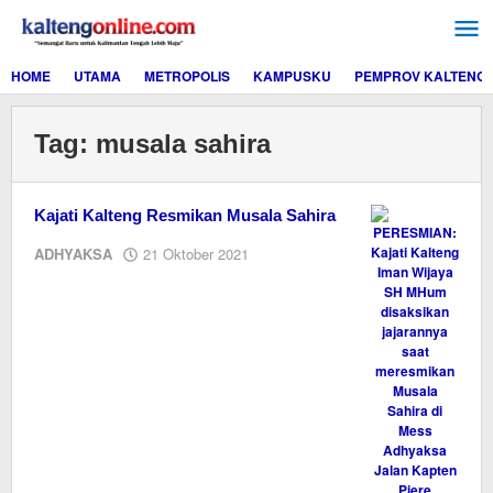
Lewati
ke
konten
HOME
UTAMA
METROPOLIS
KAMPUSKU
PEMPROV KALTENG
Tag:
musala sahira
Kajati Kalteng Resmikan Musala Sahira
oleh
ADHYAKSA
21 Oktober 2021
Editor