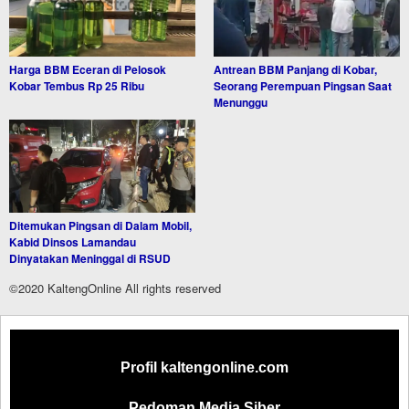
Harga BBM Eceran di Pelosok
Antrean BBM Panjang di Kobar,
Kobar Tembus Rp 25 Ribu
Seorang Perempuan Pingsan Saat
Menunggu
Ditemukan Pingsan di Dalam Mobil,
Kabid Dinsos Lamandau
Dinyatakan Meninggal di RSUD
©2020 KaltengOnline All rights reserved
Profil kaltengonline.com
Pedoman Media Siber