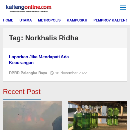
Lewati
ke
konten
HOME
UTAMA
METROPOLIS
KAMPUSKU
PEMPROV KALTENG
Tag:
Norkhalis Ridha
Laporkan Jika Mendapati Ada
Kecurangan
oleh
DPRD Palangka Raya
16 November 2022
M.A
Recent Post