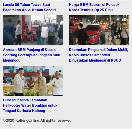
Lansia 86 Tahun Tewas Saat
Harga BBM Eceran di Pelosok
Padamkan Api di Kebun Sendiri
Kobar Tembus Rp 25 Ribu
Antrean BBM Panjang di Kobar,
Ditemukan Pingsan di Dalam Mobil,
Seorang Perempuan Pingsan Saat
Kabid Dinsos Lamandau
Menunggu
Dinyatakan Meninggal di RSUD
Gubernur Minta Tambahan
Helikopter Water Bombing untuk
Tangani Karhutla Kalteng
©2020 KaltengOnline All rights reserved