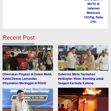
Recent Post
Ditemukan Pingsan di Dalam Mobil,
Gubernur Minta Tambahan
Kabid Dinsos Lamandau
Helikopter Water Bombing untuk
Dinyatakan Meninggal di RSUD
Tangani Karhutla Kalteng