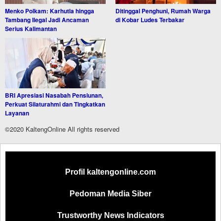
Menko Polkam: Karhutla hingga
Ditinggal Penghuni, Rumah Warga
Tambang Ilegal Jadi Ancaman
di Kobar Ludes Terbakar
Serius Kalimantan
BRI Apresiasi Nasabah Pensiunan,
Perkuat Silaturahmi dan Tingkatkan
Layanan
©2020 KaltengOnline All rights reserved
Profil kaltengonline.com
Pedoman Media Siber
Trustworthy News Indicators