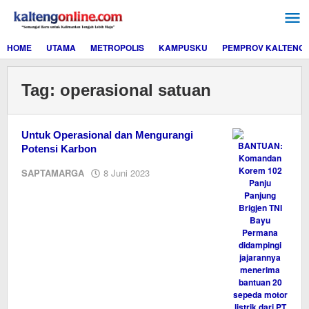
Lewati
ke
konten
HOME
UTAMA
METROPOLIS
KAMPUSKU
PEMPROV KALTENG
Tag:
operasional satuan
Untuk Operasional dan Mengurangi
Potensi Karbon
oleh
SAPTAMARGA
8 Juni 2023
M.A