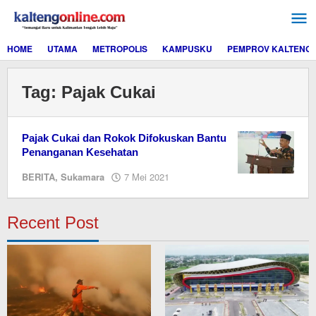
Lewati
ke
konten
HOME
UTAMA
METROPOLIS
KAMPUSKU
PEMPROV KALTENG
Tag:
Pajak Cukai
Pajak Cukai dan Rokok Difokuskan Bantu
Penanganan Kesehatan
oleh
BERITA
,
Sukamara
7 Mei 2021
M.A
Recent Post