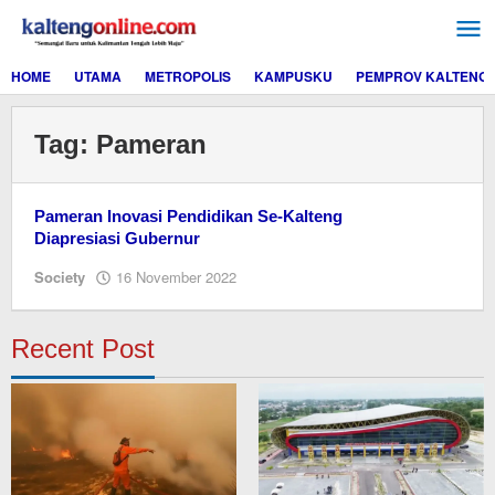
Lewati
ke
konten
HOME
UTAMA
METROPOLIS
KAMPUSKU
PEMPROV KALTENG
Tag:
Pameran
Pameran Inovasi Pendidikan Se-Kalteng
Diapresiasi Gubernur
oleh
Society
16 November 2022
M.A
Recent Post