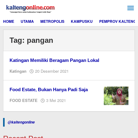
Lewati
ke
konten
HOME
UTAMA
METROPOLIS
KAMPUSKU
PEMPROV KALTENG
Tag:
pangan
Katingan Memiliki Beragam Pangan Lokal
oleh
Katingan
20 Desember 2021
Ismail
Food Estate, Bukan Hanya Padi Saja
oleh
FOOD ESTATE
3 Mei 2021
redaksi
kaltengonline.com
@kaltengonline