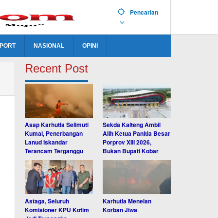
Pencarian
PORT
NASIONAL
OPINI
Recent Post
Asap Karhutla Selimuti
Sekda Kalteng Ambil
Kumai, Penerbangan
Alih Ketua Panitia Besar
Lanud Iskandar
Porprov XIII 2026,
Terancam Terganggu
Bukan Bupati Kobar
Astaga, Seluruh
Karhutla Menelan
Komisioner KPU Kotim
Korban Jiwa