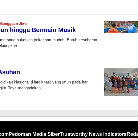
a Gangguan Jiwa
bun hingga Bermain Musik
wa memang bukanlah pekerjaan mudah. Butuh kesabaran
meluangkan
eh
daksi
ltengonline.com
 Asuhan
ikan Nasional (Hardiknas) yang jatuh pada hari
langka Raya mengadakan
.com
Pedoman Media Siber
Trustworthy News Indicators
Reda