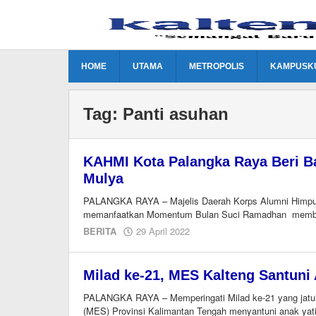
Lewati
ke
konten
HOME
UTAMA
METROPOLIS
KAMPUSK
Tag:
Panti asuhan
KAHMI Kota Palangka Raya Beri B
Mulya
PALANGKA RAYA – Majelis Daerah Korps Alumni Himpu
memanfaatkan Momentum Bulan Suci Ramadhan memba
oleh
BERITA
29 April 2022
Editor
Milad ke-21, MES Kalteng Santuni
PALANGKA RAYA – Memperingati Milad ke-21 yang jatu
(MES) Provinsi Kalimantan Tengah menyantuni anak yat