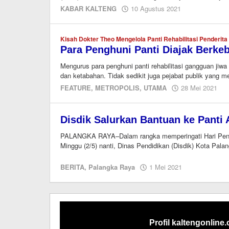
oleh
KABAR KALTENG
10 Agustus 2021
Ismail
Kisah Dokter Theo Mengelola Panti Rehabilitasi Penderit
Para Penghuni Panti Diajak Berke
Mengurus para penghuni panti rehabilitasi gangguan ji
dan ketabahan. Tidak sedikit juga pejabat publik yang 
ol
FEATURE
,
METROPOLIS
,
UTAMA
28 Mei 2021
re
ka
Disdik Salurkan Bantuan ke Panti
PALANGKA RAYA–Dalam rangka memperingati Hari Pendid
Minggu (2/5) nanti, Dinas Pendidikan (Disdik) Kota Pa
oleh
BERITA
,
Palangka Raya
1 Mei 2021
M.A
Profil kaltengonline