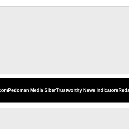
.com
Pedoman Media Siber
Trustworthy News Indicators
Reda