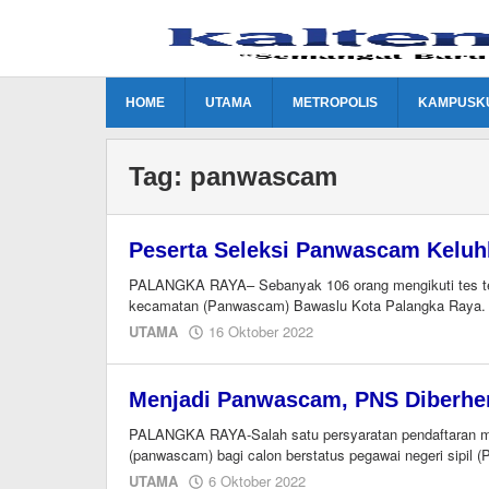
Lewati
ke
konten
HOME
UTAMA
METROPOLIS
KAMPUSK
Tag:
panwascam
Peserta Seleksi Panwascam Keluhk
PALANGKA RAYA– Sebanyak 106 orang mengikuti tes tert
kecamatan (Panwascam) Bawaslu Kota Palangka Raya. 
oleh
UTAMA
16 Oktober 2022
Editor
Menjadi Panwascam, PNS Diberhe
PALANGKA RAYA-Salah satu persyaratan pendaftaran me
(panwascam) bagi calon berstatus pegawai negeri sipil (
oleh
UTAMA
6 Oktober 2022