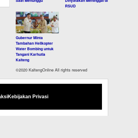
Saat Menunggu
Dinyatakan Meninggal di
RSUD
Gubernur Minta
Tambahan Helikopter
Water Bombing untuk
Tangani Karhutla
Kalteng
©2020 KaltengOnline All rights reserved
ksi
Kebijakan Privasi