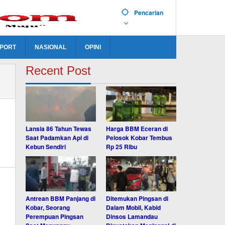
Pencarian
PORT
NASIONAL
OPINI
Recent Post
Lansia 86 Tahun Tewas
Harga BBM Eceran di
Saat Padamkan Api di
Pelosok Kobar Tembus
Kebun Sendiri
Rp 25 Ribu
Antrean BBM Panjang di
Ditemukan Pingsan di
Kobar, Seorang
Dalam Mobil, Kabid
Perempuan Pingsan
Dinsos Lamandau