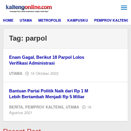
Lewati
ke
konten
HOME
UTAMA
METROPOLIS
KAMPUSKU
PEMPROV KALTENG
Tag:
parpol
Enam Gagal, Berikut 18 Parpol Lolos
Verifikasi Administrasi
oleh
UTAMA
16 Oktober 2022
Editor
Bantuan Partai Politik Naik dari Rp 1 M
Lebih Bertambah Menjadi Rp 5 Miliar
BERITA
,
PEMPROV KALTENG
,
UTAMA
18
oleh
Agustus 2021
Editor