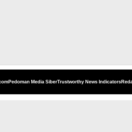
.com
Pedoman Media Siber
Trustworthy News Indicators
Reda