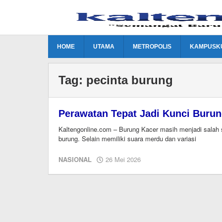
Lewati
ke
konten
HOME
UTAMA
METROPOLIS
KAMPUSK
Tag:
pecinta burung
Perawatan Tepat Jadi Kunci Burun
Kaltengonline.com – Burung Kacer masih menjadi salah sa
burung. Selain memiliki suara merdu dan variasi
oleh
NASIONAL
26 Mei 2026
EditorY