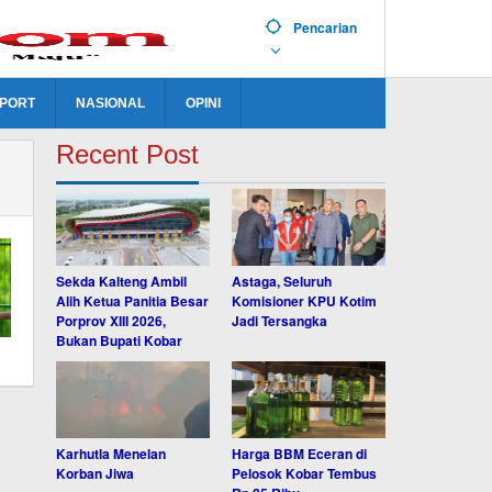
Pencarian
PORT
NASIONAL
OPINI
Recent Post
Sekda Kalteng Ambil
Astaga, Seluruh
Alih Ketua Panitia Besar
Komisioner KPU Kotim
Porprov XIII 2026,
Jadi Tersangka
Bukan Bupati Kobar
Karhutla Menelan
Harga BBM Eceran di
Korban Jiwa
Pelosok Kobar Tembus