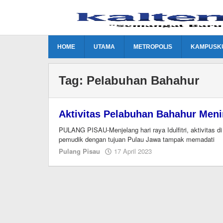
Lewati
ke
konten
HOME
UTAMA
METROPOLIS
KAMPUSK
Tag:
Pelabuhan Bahahur
Aktivitas Pelabuhan Bahahur Meni
PULANG PISAU-Menjelang hari raya Idulfitri, aktivitas
pemudik dengan tujuan Pulau Jawa tampak memadati
oleh
Pulang Pisau
17 April 2023
M.A