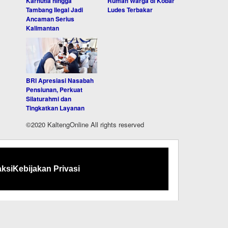
Karhutla hingga
Rumah Warga di Kobar
Tambang Ilegal Jadi
Ludes Terbakar
Ancaman Serius
Kalimantan
BRI Apresiasi Nasabah
Pensiunan, Perkuat
Silaturahmi dan
Tingkatkan Layanan
©2020 KaltengOnline All rights reserved
ksi
Kebijakan Privasi