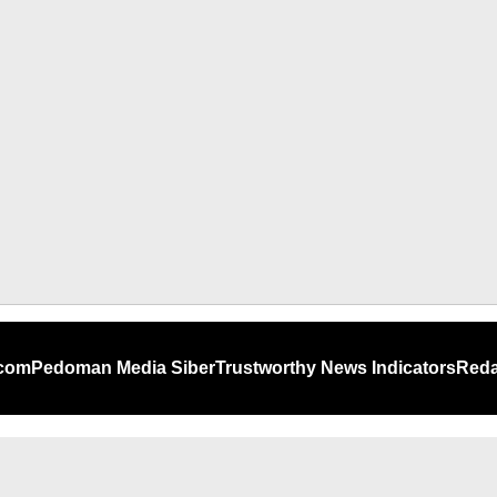
.com
Pedoman Media Siber
Trustworthy News Indicators
Reda