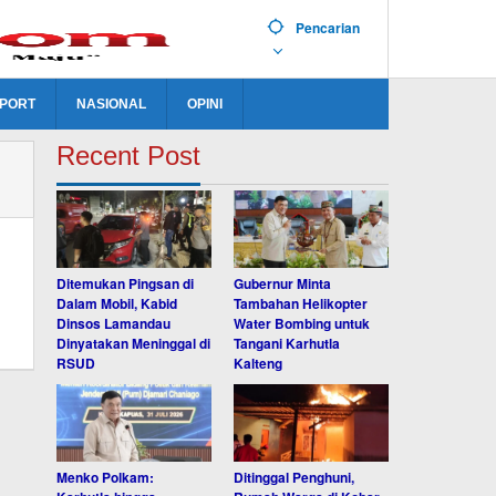
Pencarian
PORT
NASIONAL
OPINI
Recent Post
Ditemukan Pingsan di
Gubernur Minta
Dalam Mobil, Kabid
Tambahan Helikopter
Dinsos Lamandau
Water Bombing untuk
Dinyatakan Meninggal di
Tangani Karhutla
RSUD
Kalteng
Menko Polkam:
Ditinggal Penghuni,