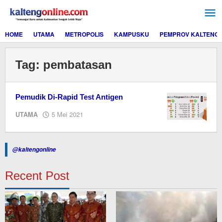
Lewati
ke
konten
HOME
UTAMA
METROPOLIS
KAMPUSKU
PEMPROV KALTENG
Tag:
pembatasan
Pemudik Di-Rapid Test Antigen
oleh
UTAMA
5 Mei 2021
redaksi
kaltengonline.com
@kaltengonline
Recent Post