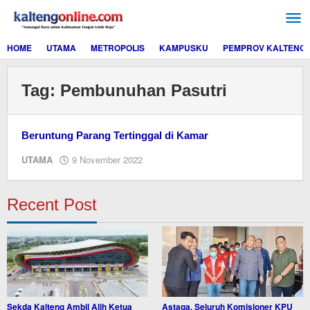
Lewati
ke
konten
HOME
UTAMA
METROPOLIS
KAMPUSKU
PEMPROV KALTENG
Tag:
Pembunuhan Pasutri
Beruntung Parang Tertinggal di Kamar
oleh
UTAMA
9 November 2022
M.A
Recent Post
Sekda Kalteng Ambil Alih Ketua
Astaga, Seluruh Komisioner KPU