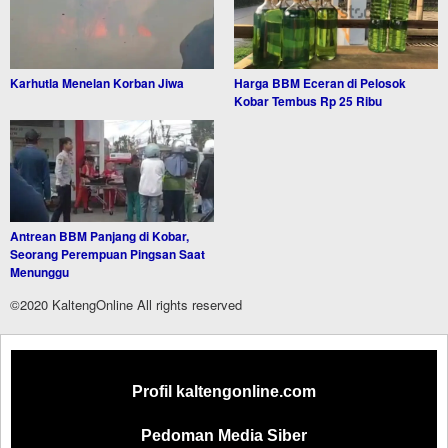
Karhutla Menelan Korban Jiwa
Harga BBM Eceran di Pelosok
Kobar Tembus Rp 25 Ribu
Antrean BBM Panjang di Kobar,
Seorang Perempuan Pingsan Saat
Menunggu
©2020 KaltengOnline All rights reserved
Profil kaltengonline.com
Pedoman Media Siber