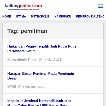
Lewati
ke
konten
HOME
UTAMA
METROPOLIS
KAMPUSKU
PEMPROV KALTENG
Tag:
pemilihan
Haikal dan Peggy Terpilih Jadi Putra Putri
Pariwisata Kotim
oleh
Kotawaringin Timur
11 Maret 2023
Ismail
Harapan Besar Pemimpi Pada Pemimpin
Besar
oleh
OPINI
6 Agustus 2022
editor
dua
Inspektur Jenderal Kemendikbudristek
Minta Calon Rektor UPR Harus Bersih