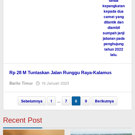
Rp 28 M Tuntaskan Jalan Runggu Raya-Kalamus
oleh
Barito Timur
16 Januari 2023
M.A
Sebelumnya
1
…
7
8
9
Berikutnya
Recent Post