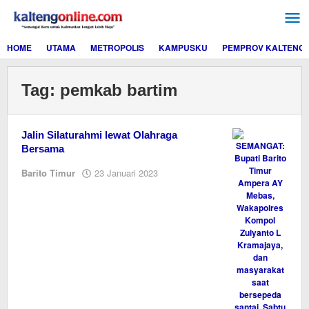
Lewati
ke
konten
HOME
UTAMA
METROPOLIS
KAMPUSKU
PEMPROV KALTENG
Tag:
pemkab bartim
Jalin Silaturahmi lewat Olahraga
Bersama
oleh
Barito Timur
23 Januari 2023
M.A