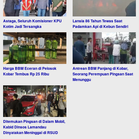
Astaga, Seluruh Komisioner KPU
Lansia 86 Tahun Tewas Saat
Kotim Jadi Tersangka
Padamkan Api di Kebun Sendiri
Harga BBM Eceran di Pelosok
Antrean BBM Panjang di Kobar,
Kobar Tembus Rp 25 Ribu
Seorang Perempuan Pingsan Saat
Menunggu
Ditemukan Pingsan di Dalam Mobil,
Kabid Dinsos Lamandau
Dinyatakan Meninggal di RSUD