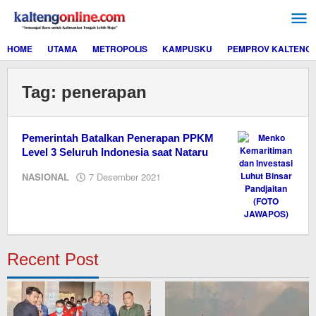
Lewati
ke
konten
HOME
UTAMA
METROPOLIS
KAMPUSKU
PEMPROV KALTENG
Tag:
penerapan
Pemerintah Batalkan Penerapan PPKM
Level 3 Seluruh Indonesia saat Nataru
oleh
NASIONAL
7 Desember 2021
Editor
Recent Post