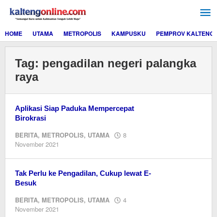
Lewati
ke
konten
HOME
UTAMA
METROPOLIS
KAMPUSKU
PEMPROV KALTENG
Tag:
pengadilan negeri palangka
raya
Aplikasi Siap Paduka Mempercepat
Birokrasi
BERITA
,
METROPOLIS
,
UTAMA
8
oleh
November 2021
Editor
Tak Perlu ke Pengadilan, Cukup lewat E-
Besuk
BERITA
,
METROPOLIS
,
UTAMA
4
oleh
November 2021