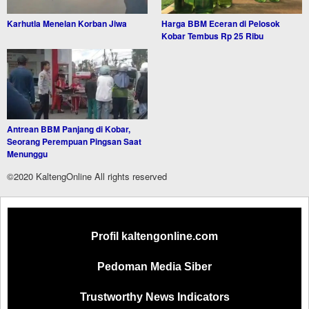
Karhutla Menelan Korban Jiwa
Harga BBM Eceran di Pelosok
Kobar Tembus Rp 25 Ribu
Antrean BBM Panjang di Kobar,
Seorang Perempuan Pingsan Saat
Menunggu
©2020 KaltengOnline All rights reserved
Profil kaltengonline.com
Pedoman Media Siber
Trustworthy News Indicators