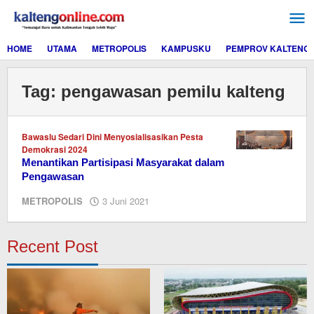
Lewati
ke
konten
HOME
UTAMA
METROPOLIS
KAMPUSKU
PEMPROV KALTENG
Tag:
pengawasan pemilu kalteng
Bawaslu Sedari Dini Menyosialisasikan Pesta
Demokrasi 2024
Menantikan Partisipasi Masyarakat dalam
Pengawasan
oleh
METROPOLIS
3 Juni 2021
redaksi
kaltengonline.com
Recent Post