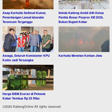
Asap Karhutla Selimuti Kumai,
Sekda Kalteng Ambil Alih Ketua
Penerbangan Lanud Iskandar
Panitia Besar Porprov XIII 2026,
Terancam Terganggu
Bukan Bupati Kobar
Astaga, Seluruh Komisioner KPU
Karhutla Menelan Korban Jiwa
Kotim Jadi Tersangka
Harga BBM Eceran di Pelosok
Kobar Tembus Rp 25 Ribu
©2020 KaltengOnline All rights reserved