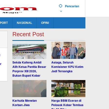
Pencarian
PORT
NASIONAL
OPINI
Recent Post
Sekda Kalteng Ambil
Astaga, Seluruh
Alih Ketua Panitia Besar
Komisioner KPU Kotim
Porprov XIII 2026,
Jadi Tersangka
Bukan Bupati Kobar
Karhutla Menelan
Harga BBM Eceran di
Korban Jiwa
Pelosok Kobar Tembus