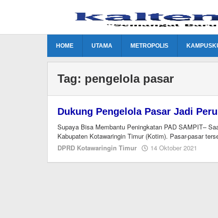
Lewati
ke
konten
HOME
UTAMA
METROPOLIS
KAMPUSK
Tag:
pengelola pasar
Dukung Pengelola Pasar Jadi Per
Supaya Bisa Membantu Peningkatan PAD SAMPIT– Saat i
Kabupaten Kotawaringin Timur (Kotim). Pasar-pasar terse
oleh
DPRD Kotawaringin Timur
14 Oktober 2021
Edito