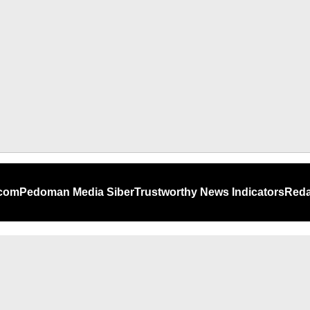
.com
Pedoman Media Siber
Trustworthy News Indicators
Reda