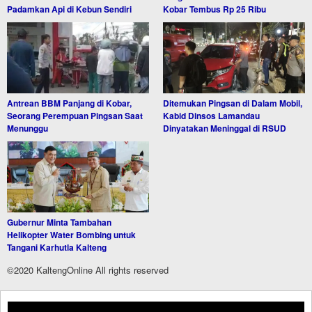
Padamkan Api di Kebun Sendiri
Kobar Tembus Rp 25 Ribu
Antrean BBM Panjang di Kobar,
Ditemukan Pingsan di Dalam Mobil,
Seorang Perempuan Pingsan Saat
Kabid Dinsos Lamandau
Menunggu
Dinyatakan Meninggal di RSUD
Gubernur Minta Tambahan
Helikopter Water Bombing untuk
Tangani Karhutla Kalteng
©2020 KaltengOnline All rights reserved