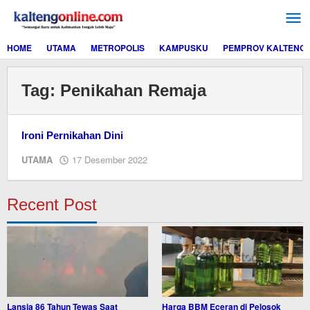
Lewati
ke
konten
HOME
UTAMA
METROPOLIS
KAMPUSKU
PEMPROV KALTENG
Tag:
Penikahan Remaja
Ironi Pernikahan Dini
oleh
UTAMA
17 Desember 2022
M.A
Recent Post
Lansia 86 Tahun Tewas Saat
Harga BBM Eceran di Pelosok