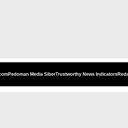
.com
Pedoman Media Siber
Trustworthy News Indicators
Reda