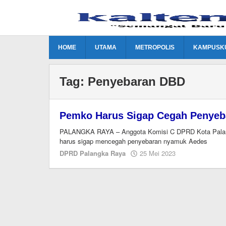
Lewati
ke
konten
HOME
UTAMA
METROPOLIS
KAMPUSK
Tag:
Penyebaran DBD
Pemko Harus Sigap Cegah Penye
PALANGKA RAYA – Anggota Komisi C DPRD Kota Palangk
harus sigap mencegah penyebaran nyamuk Aedes
oleh
DPRD Palangka Raya
25 Mei 2023
M.A