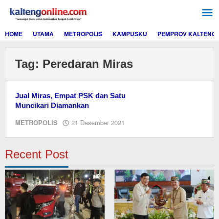
Lewati
ke
konten
HOME
UTAMA
METROPOLIS
KAMPUSKU
PEMPROV KALTENG
Tag:
Peredaran Miras
Jual Miras, Empat PSK dan Satu
Muncikari Diamankan
oleh
METROPOLIS
21 Desember 2021
redaksi
kaltengonline.com
Recent Post