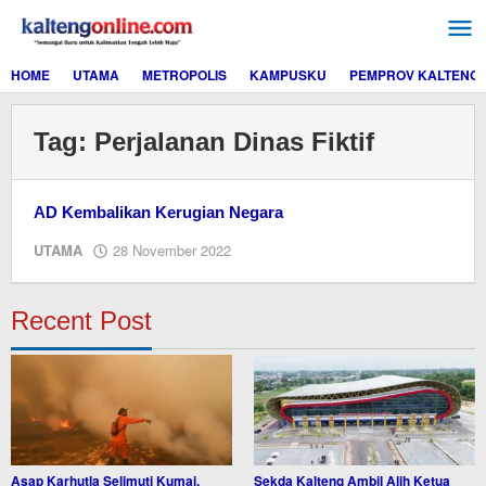
Lewati
ke
konten
HOME
UTAMA
METROPOLIS
KAMPUSKU
PEMPROV KALTENG
Tag:
Perjalanan Dinas Fiktif
AD Kembalikan Kerugian Negara
oleh
UTAMA
28 November 2022
M.A
Recent Post
Asap Karhutla Selimuti Kumai,
Sekda Kalteng Ambil Alih Ketua