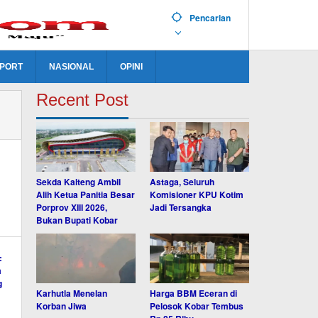
Pencarian
PORT
NASIONAL
OPINI
Recent Post
Sekda Kalteng Ambil
Astaga, Seluruh
Alih Ketua Panitia Besar
Komisioner KPU Kotim
Porprov XIII 2026,
Jadi Tersangka
Bukan Bupati Kobar
Karhutla Menelan
Harga BBM Eceran di
Korban Jiwa
Pelosok Kobar Tembus