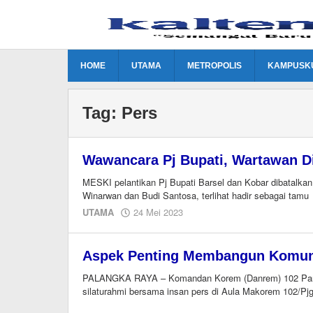
Lewati
ke
konten
HOME
UTAMA
METROPOLIS
KAMPUSK
Tag:
Pers
Wawancara Pj Bupati, Wartawan Di
MESKI pelantikan Pj Bupati Barsel dan Kobar dibatalkan,
Winarwan dan Budi Santosa, terlihat hadir sebagai tamu
oleh
UTAMA
24 Mei 2023
M.A
Aspek Penting Membangun Komun
PALANGKA RAYA – Komandan Korem (Danrem) 102 Panj
silaturahmi bersama insan pers di Aula Makorem 102/Pjg