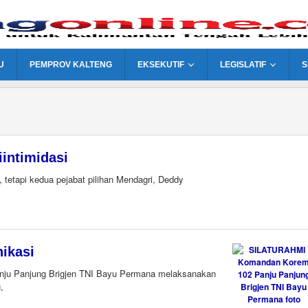
U
PEMPROV KALTENG
EKSEKUTIF
LEGISLATIF
S
intimidasi
 tetapi kedua pejabat pilihan Mendagri, Deddy
ikasi
u Panjung Brigjen TNI Bayu Permana melaksanakan
,