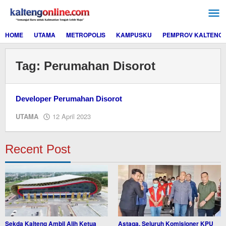
Lewati
ke
konten
HOME
UTAMA
METROPOLIS
KAMPUSKU
PEMPROV KALTENG
Tag:
Perumahan Disorot
Developer Perumahan Disorot
oleh
UTAMA
12 April 2023
M.A
Recent Post
Sekda Kalteng Ambil Alih Ketua
Astaga, Seluruh Komisioner KPU