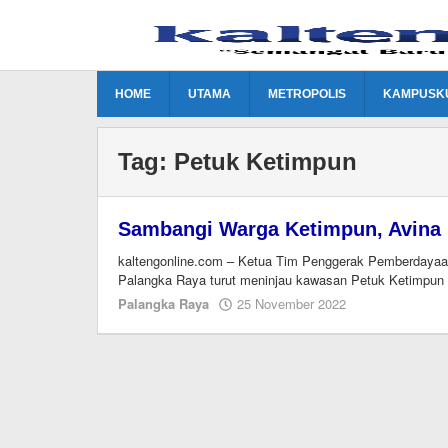
Lewati
ke
konten
HOME
UTAMA
METROPOLIS
KAMPUSK
Tag:
Petuk Ketimpun
Sambangi Warga Ketimpun, Avina
kaltengonline.com – Ketua Tim Penggerak Pemberdayaa
Palangka Raya turut meninjau kawasan Petuk Ketimpun 
oleh
Palangka Raya
25 November 2022
M.A