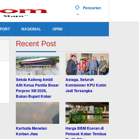
Pencarian
PORT
NASIONAL
OPINI
Recent Post
Sekda Kalteng Ambil
Astaga, Seluruh
Alih Ketua Panitia Besar
Komisioner KPU Kotim
Porprov XIII 2026,
Jadi Tersangka
Bukan Bupati Kobar
Karhutla Menelan
Harga BBM Eceran di
Korban Jiwa
Pelosok Kobar Tembus