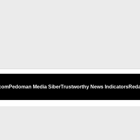
.com
Pedoman Media Siber
Trustworthy News Indicators
Reda