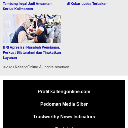
Tambang Ilegal Jadi Ancaman
di Kobar Ludes Terbakar
Serius Kalimantan
BRI Apresiasi Nasabah Pensiunan,
Perkuat Silaturahmi dan Tingkatkan
Layanan
©2020 KaltengOnline All rights reserved
Profil kaltengonline.com
Pedoman Media Siber
Trustworthy News Indicators