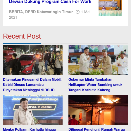
Dewan Dukung Program Cash For Work
BERITA
,
DPRD Kotawaringin Timur
1 Mei
oleh
2021
M.A
Recent Post
Ditemukan Pingsan di Dalam Mobil,
Gubernur Minta Tambahan
Kabid Dinsos Lamandau
Helikopter Water Bombing untuk
Dinyatakan Meninggal di RSUD
Tangani Karhutla Kalteng
Menko Polkam: Karhutla hingga
Ditinggal Penghuni, Rumah Warga