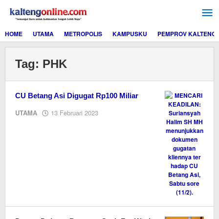
Lewati
ke
konten
HOME
UTAMA
METROPOLIS
KAMPUSKU
PEMPROV KALTENG
Tag:
PHK
CU Betang Asi Digugat Rp100 Miliar
oleh
UTAMA
13 Februari 2023
M.A