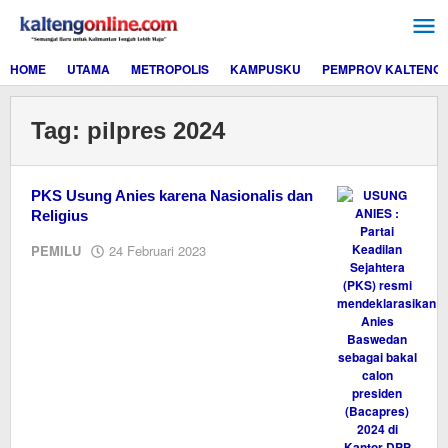
Lewati
ke
konten
HOME
UTAMA
METROPOLIS
KAMPUSKU
PEMPROV KALTENG
Tag:
pilpres 2024
PKS Usung Anies karena Nasionalis dan
Religius
oleh
PEMILU
24 Februari 2023
M.A