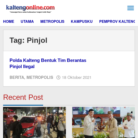
Lewati
ke
konten
HOME
UTAMA
METROPOLIS
KAMPUSKU
PEMPROV KALTENG
Tag:
Pinjol
Polda Kalteng Bentuk Tim Berantas
Pinjol Ilegal
oleh
BERITA
,
METROPOLIS
18 Oktober 2021
editor
dua
Recent Post