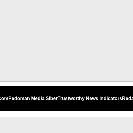
.com
Pedoman Media Siber
Trustworthy News Indicators
Reda