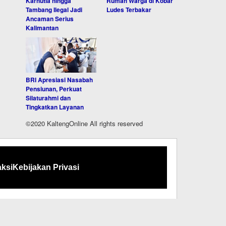
Karhutla hingga
Rumah Warga di Kobar
Tambang Ilegal Jadi
Ludes Terbakar
Ancaman Serius
Kalimantan
BRI Apresiasi Nasabah
Pensiunan, Perkuat
Silaturahmi dan
Tingkatkan Layanan
©2020 KaltengOnline All rights reserved
ksi
Kebijakan Privasi