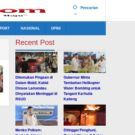
Pencarian
PORT
NASIONAL
OPINI
Recent Post
Ditemukan Pingsan di
Gubernur Minta
Dalam Mobil, Kabid
Tambahan Helikopter
Dinsos Lamandau
Water Bombing untuk
Dinyatakan Meninggal di
Tangani Karhutla
RSUD
Kalteng
Menko Polkam:
Ditinggal Penghuni,