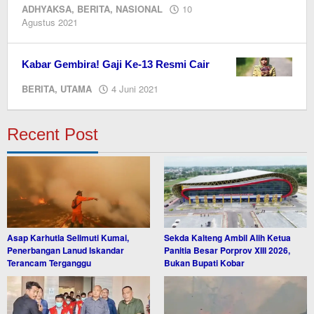
ADHYAKSA
,
BERITA
,
NASIONAL
10
oleh
Agustus 2021
Editor
Kabar Gembira! Gaji Ke-13 Resmi Cair
oleh
BERITA
,
UTAMA
4 Juni 2021
editor
dua
Recent Post
Asap Karhutla Selimuti Kumai,
Sekda Kalteng Ambil Alih Ketua
Penerbangan Lanud Iskandar
Panitia Besar Porprov XIII 2026,
Terancam Terganggu
Bukan Bupati Kobar