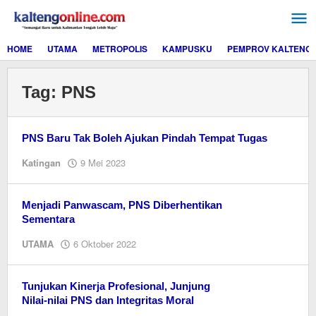
Lewati
ke
konten
HOME
UTAMA
METROPOLIS
KAMPUSKU
PEMPROV KALTENG
Tag:
PNS
PNS Baru Tak Boleh Ajukan Pindah Tempat Tugas
oleh
Katingan
9 Mei 2023
M.A
Menjadi Panwascam, PNS Diberhentikan
Sementara
oleh
UTAMA
6 Oktober 2022
Editor
Tunjukan Kinerja Profesional, Junjung
Nilai-nilai PNS dan Integritas Moral