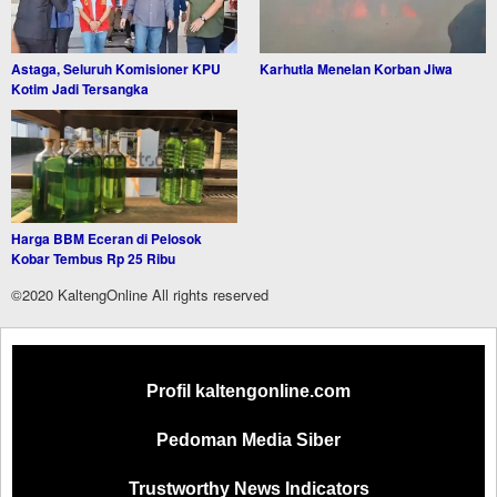
Astaga, Seluruh Komisioner KPU
Karhutla Menelan Korban Jiwa
Kotim Jadi Tersangka
Harga BBM Eceran di Pelosok
Kobar Tembus Rp 25 Ribu
©2020 KaltengOnline All rights reserved
Profil kaltengonline.com
Pedoman Media Siber
Trustworthy News Indicators