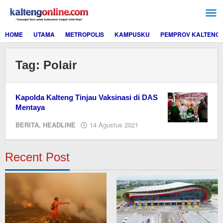
Lewati
ke
konten
HOME
UTAMA
METROPOLIS
KAMPUSKU
PEMPROV KALTENG
Tag:
Polair
Kapolda Kalteng Tinjau Vaksinasi di DAS
Mentaya
oleh
BERITA
,
HEADLINE
14 Agustus 2021
editor
dua
Recent Post