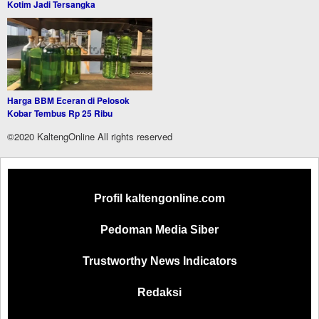
Kotim Jadi Tersangka
Harga BBM Eceran di Pelosok
Kobar Tembus Rp 25 Ribu
©2020 KaltengOnline All rights reserved
Profil kaltengonline.com
Pedoman Media Siber
Trustworthy News Indicators
Redaksi