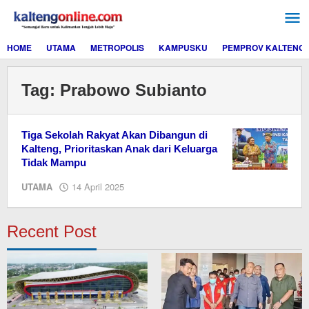
Lewati
ke
konten
HOME
UTAMA
METROPOLIS
KAMPUSKU
PEMPROV KALTENG
Tag:
Prabowo Subianto
Tiga Sekolah Rakyat Akan Dibangun di
Kalteng, Prioritaskan Anak dari Keluarga
Tidak Mampu
oleh
UTAMA
14 April 2025
M.A
Recent Post